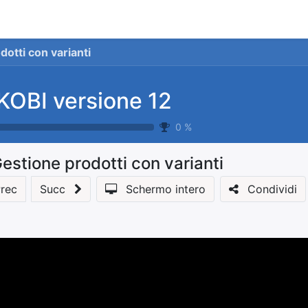
stionale
Servizi
News
Referenze
Co
otti con varianti
KOBI versione 12
0
%
estione prodotti con varianti
rec
Succ
Schermo intero
Condividi