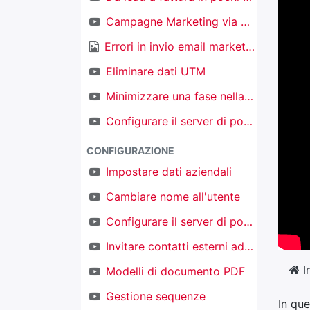
Campagne Marketing via email
Errori in invio email marketing
Eliminare dati UTM
Minimizzare una fase nella kanban nel CRM
Configurare il server di posta in ingresso per creare nuovi oggetti
CONFIGURAZIONE
Impostare dati aziendali
Cambiare nome all'utente
Configurare il server di posta in uscita
Invitare contatti esterni ad accedere al proprio TAKOBI
I
Modelli di documento PDF
Gestione sequenze
In qu