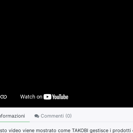
nformazioni
Commenti (
0
)
esto video viene mostrato come TAKOBI gestisce i prodotti 