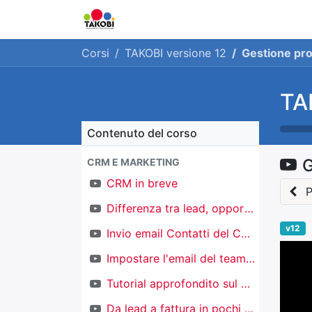
Home
Chi siamo
Ge
Corsi
TAKOBI versione 12
Gestione prod
TA
Contenuto del corso
G
CRM E MARKETING
CRM in breve
P
Differenza tra lead, opportunità e contatti
v12
Invio email Contatti del CRM
Impostare l'email del team di vendita
Tutorial approfondito sul CRM
Da lead a fattura in pochi click