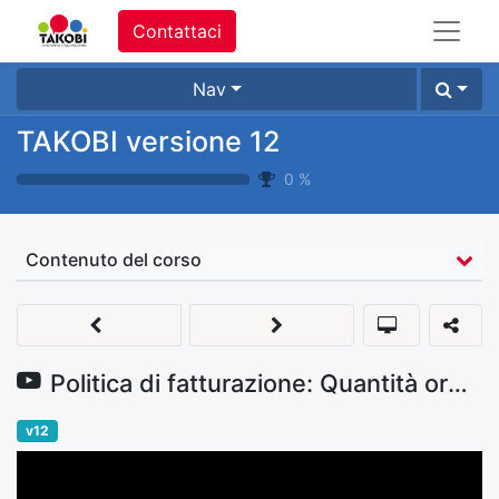
Contattaci
Nav
TAKOBI versione 12
0
%
Contenuto del corso
Politica di fatturazione: Quantità ordinate
v12