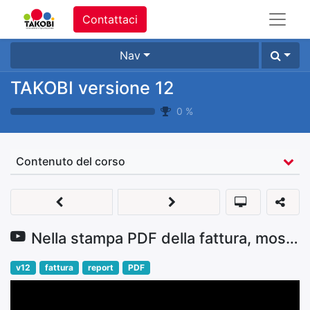
Contattaci
Nav
TAKOBI versione 12
0
%
Contenuto del corso
Nella stampa PDF della fattura, mostrare i dati bancari per il pagamento
v12
fattura
report
PDF