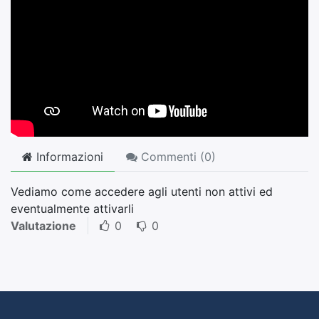
Informazioni
Commenti (
0
)
Vediamo come accedere agli utenti non attivi ed
eventualmente attivarli
Valutazione
0
0