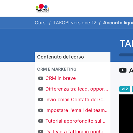
Home
Chi siamo
Ge
Corsi
TAKOBI versione 12
Acconto liqu
TA
Contenuto del corso
A
CRM E MARKETING
CRM in breve
Differenza tra lead, opportunità e contatti
v12
Invio email Contatti del CRM
Impostare l'email del team di vendita
Tutorial approfondito sul CRM
Da lead a fattura in pochi click