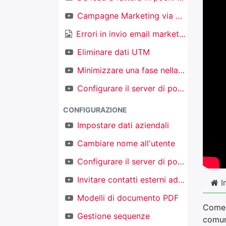
Campagne Marketing via email
Errori in invio email marketing
Eliminare dati UTM
Minimizzare una fase nella kanban nel CRM
Configurare il server di posta in ingresso per creare nuovi oggetti
CONFIGURAZIONE
Impostare dati aziendali
Cambiare nome all'utente
Configurare il server di posta in uscita
Invitare contatti esterni ad accedere al proprio TAKOBI
I
Modelli di documento PDF
Come i
Gestione sequenze
comun