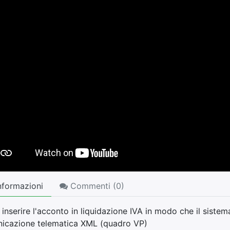
nformazioni
Commenti (
0
)
nserire l'acconto in liquidazione IVA in modo che il sistema 
icazione telematica XML (quadro VP)