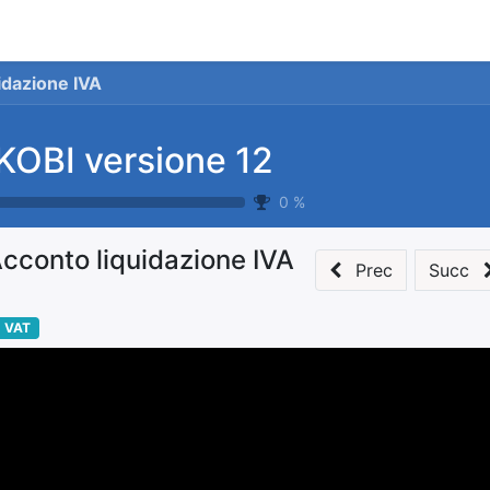
stionale
Servizi
News
Referenze
Co
idazione IVA
KOBI versione 12
0
%
cconto liquidazione IVA
Prec
Succ
VAT