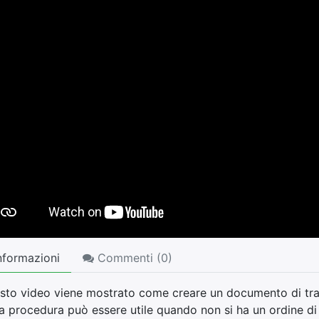
nformazioni
Commenti (
0
)
esto video viene mostrato come creare un documento di tra
a procedura può essere utile quando non si ha un ordine di