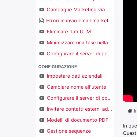
Campagne Marketing via email
Errori in invio email marketing
Eliminare dati UTM
Minimizzare una fase nella kanban nel CRM
Configurare il server di posta in ingresso per creare nuovi oggetti
CONFIGURAZIONE
Impostare dati aziendali
Cambiare nome all'utente
Configurare il server di posta in uscita
Invitare contatti esterni ad accedere al proprio TAKOBI
I
Modelli di documento PDF
In qu
Gestione sequenze
Quest