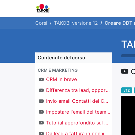
Home
Chi siamo
Ge
Corsi
TAKOBI versione 12
Creare DDT
TA
Contenuto del corso
C
CRM E MARKETING
CRM in breve
Differenza tra lead, opportunità e contatti
v12
Invio email Contatti del CRM
Impostare l'email del team di vendita
Tutorial approfondito sul CRM
Da lead a fattura in pochi click