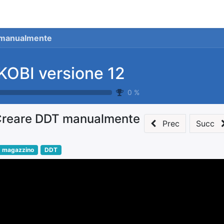
stionale
Servizi
News
Referenze
Co
 manualmente
KOBI versione 12
0
%
reare DDT manualmente
Prec
Succ
magazzino
DDT