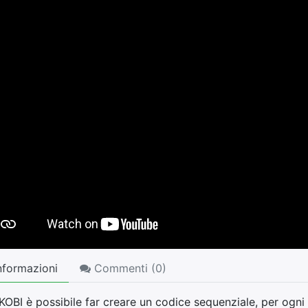
nformazioni
Commenti (
0
)
OBI è possibile far creare un codice sequenziale, per ogni