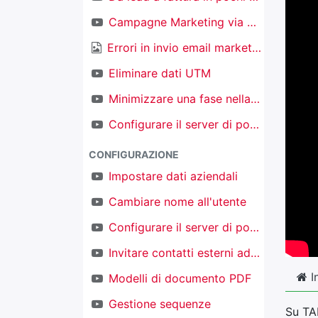
Campagne Marketing via email
Errori in invio email marketing
Eliminare dati UTM
Minimizzare una fase nella kanban nel CRM
Configurare il server di posta in ingresso per creare nuovi oggetti
CONFIGURAZIONE
Impostare dati aziendali
Cambiare nome all'utente
Configurare il server di posta in uscita
Invitare contatti esterni ad accedere al proprio TAKOBI
I
Modelli di documento PDF
Gestione sequenze
Su TAK