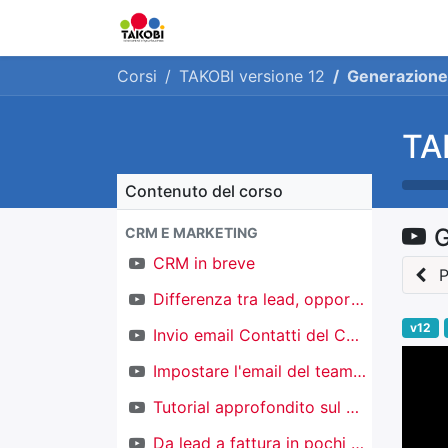
Home
Chi siamo
Ge
Corsi
TAKOBI versione 12
Generazione 
TA
Contenuto del corso
G
CRM E MARKETING
CRM in breve
P
Differenza tra lead, opportunità e contatti
v12
Invio email Contatti del CRM
Impostare l'email del team di vendita
Tutorial approfondito sul CRM
Da lead a fattura in pochi click