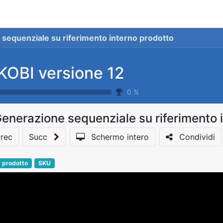
stionale
Servizi
News
Referenze
Co
sequenziale su riferimento interno prodotto
KOBI versione 12
0
%
enerazione sequenziale su riferimento 
rec
Succ
Schermo intero
Condividi
prodotto
SKU