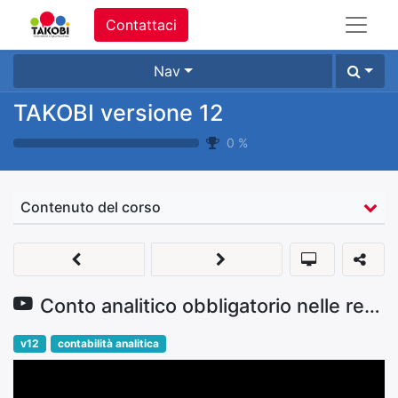
Contattaci
Nav
TAKOBI versione 12
0
%
Contenuto del corso
Conto analitico obbligatorio nelle registrazioni contabili
v12
contabilità analitica