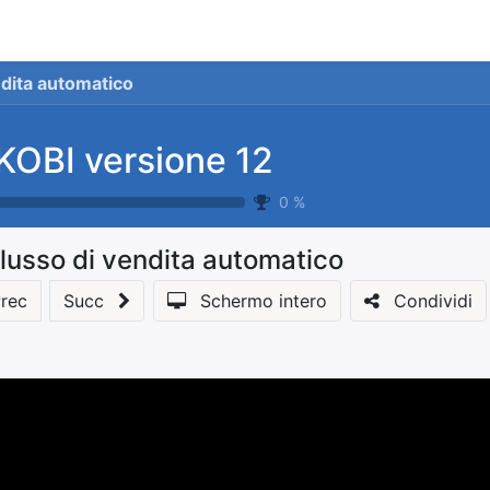
stionale
Servizi
News
Referenze
Co
ndita automatico
KOBI versione 12
0
%
lusso di vendita automatico
rec
Succ
Schermo intero
Condividi