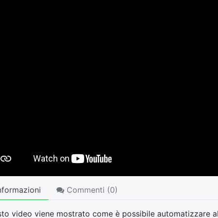
nformazioni
Commenti (
0
)
sto video viene mostrato come è possibile automatizzare al