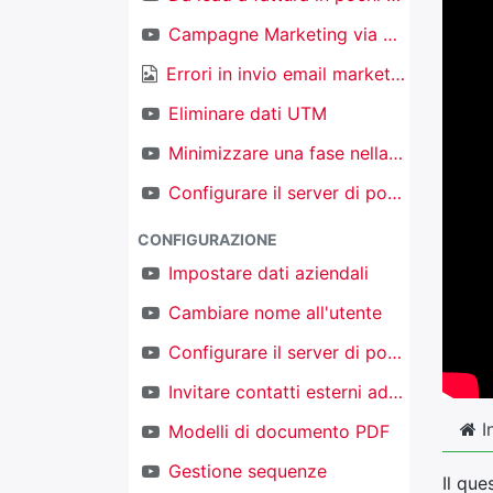
Campagne Marketing via email
Errori in invio email marketing
Eliminare dati UTM
Minimizzare una fase nella kanban nel CRM
Configurare il server di posta in ingresso per creare nuovi oggetti
CONFIGURAZIONE
Impostare dati aziendali
Cambiare nome all'utente
Configurare il server di posta in uscita
Invitare contatti esterni ad accedere al proprio TAKOBI
I
Modelli di documento PDF
Gestione sequenze
Il que