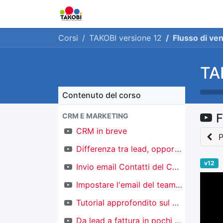
Home
Chi siamo
Ge
Corsi
TAKOBI versione 12
Flusso di ve
TA
Contenuto del corso
F
CRM E MARKETING
CRM in breve
P
Differenza tra lead, opportunità e contatti
v12
Invio email Contatti del CRM
Impostare l'email del team di vendita
Tutorial approfondito sul CRM
Da lead a fattura in pochi click