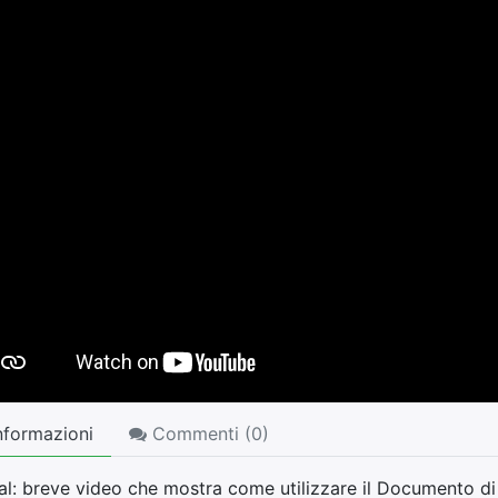
nformazioni
Commenti (
0
)
ial: breve video che mostra come utilizzare il Documento d