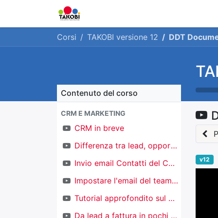
Home
Chi siamo
Ge
Corsi
TAKOBI versione 12
DDT Documen
TA
Contenuto del corso
D
CRM E MARKETING
CRM in breve
P
Differenza tra lead, opportunità e contatti
v12
Invio email Contatti del CRM
Impostare l'email del team di vendita
Tutorial approfondito sul CRM
Da lead a fattura in pochi click