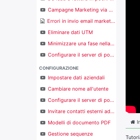
Campagne Marketing via email
Errori in invio email marketing
Eliminare dati UTM
Minimizzare una fase nella kanban nel CRM
Configurare il server di posta in ingresso per creare nuovi oggetti
CONFIGURAZIONE
Impostare dati aziendali
Cambiare nome all'utente
Configurare il server di posta in uscita
Invitare contatti esterni ad accedere al proprio TAKOBI
I
Modelli di documento PDF
Gestione sequenze
Tutor