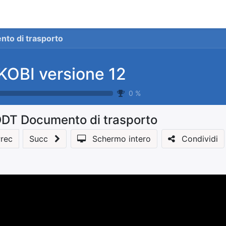
stionale
Servizi
News
Referenze
Co
to di trasporto
KOBI versione 12
0
%
DT Documento di trasporto
rec
Succ
Schermo intero
Condividi