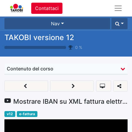
Contattaci
Nav
TAKOBI versione 12
0
%
Contenuto del corso
Mostrare IBAN su XML fattura elettronica
v12
e-fattura