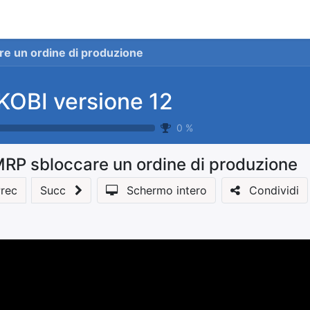
stionale
Servizi
News
Referenze
Co
e un ordine di produzione
KOBI versione 12
0
%
RP sbloccare un ordine di produzione
rec
Succ
Schermo intero
Condividi