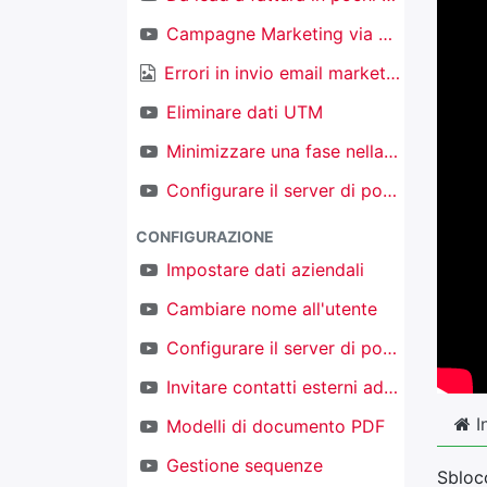
Campagne Marketing via email
Errori in invio email marketing
Eliminare dati UTM
Minimizzare una fase nella kanban nel CRM
Configurare il server di posta in ingresso per creare nuovi oggetti
CONFIGURAZIONE
Impostare dati aziendali
Cambiare nome all'utente
Configurare il server di posta in uscita
Invitare contatti esterni ad accedere al proprio TAKOBI
I
Modelli di documento PDF
Gestione sequenze
Sblocc