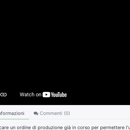
nformazioni
Commenti (
0
)
are un ordine di produzione già in corso per permettere l'