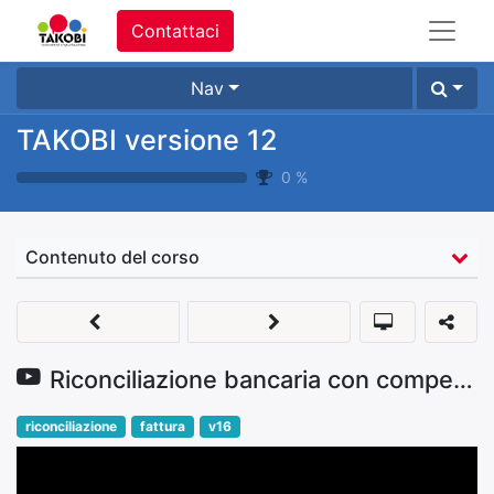
Contattaci
Nav
TAKOBI versione 12
0
%
Contenuto del corso
Riconciliazione bancaria con compensazione fatture
riconciliazione
fattura
v16