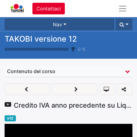
Contattaci
Nav
TAKOBI versione 12
0
%
Contenuto del corso
Credito IVA anno precedente su Liquidazione IVA
v12