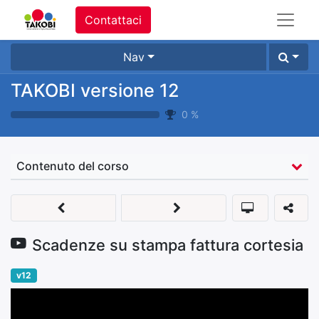
Contattaci
Nav
TAKOBI versione 12
0
%
Contenuto del corso
Scadenze su stampa fattura cortesia
v12