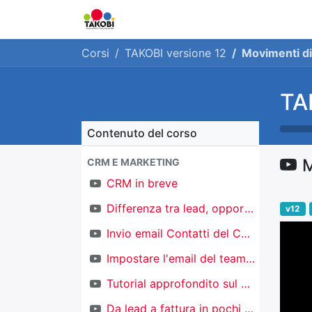
Home
Chi siamo
Ge
Corsi
TAKOBI versione 12
Movimenti d
TA
Contenuto del corso
M
CRM E MARKETING
CRM in breve
Differenza tra lead, opportunità e contatti
v12
Invio email Contatti del CRM
Impostare l'email del team di vendita
Tutorial approfondito sul CRM
Da lead a fattura in pochi click