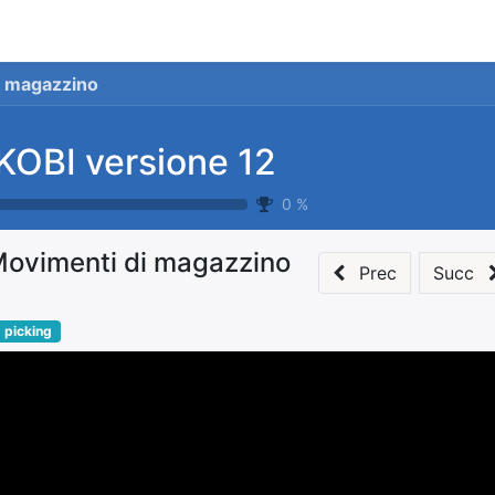
stionale
Servizi
News
Referenze
Co
i magazzino
KOBI versione 12
0
%
ovimenti di magazzino
Prec
Succ
picking