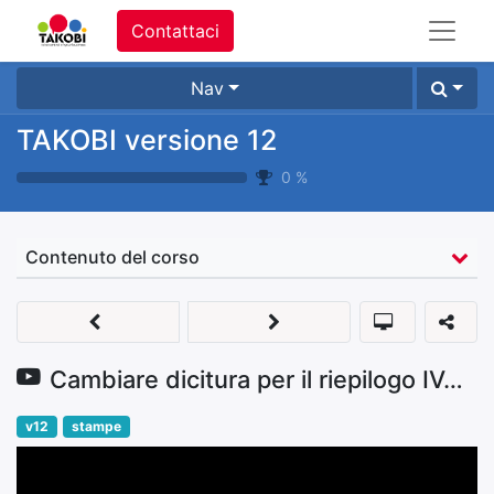
Contattaci
Nav
TAKOBI versione 12
0
%
Contenuto del corso
Cambiare dicitura per il riepilogo IVA nella stampa fattura
v12
stampe