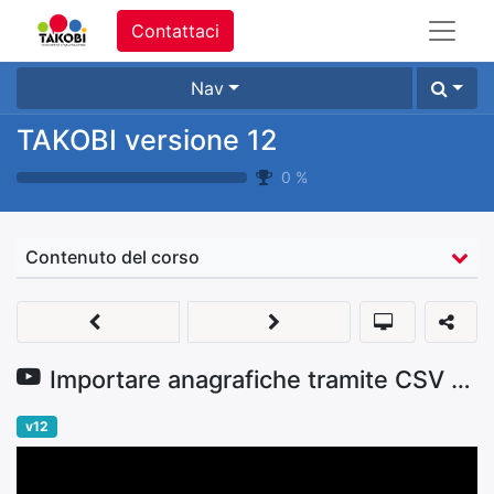
Contattaci
Nav
TAKOBI versione 12
0
%
Contenuto del corso
Importare anagrafiche tramite CSV o EXCEL
v12