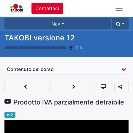
Contattaci
Nav
TAKOBI versione 12
0
%
Contenuto del corso
Prodotto IVA parzialmente detraibile
v12