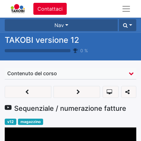
Contattaci
Nav
TAKOBI versione 12
0
%
Contenuto del corso
Sequenziale / numerazione fatture
v12
magazzino