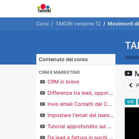
Home
Chi siamo
Ge
Corsi
TAKOBI versione 12
Movimenti di
TA
Contenuto del corso
M
CRM E MARKETING
CRM in breve
P
Differenza tra lead, opportunità e contatti
v12
Invio email Contatti del CRM
Impostare l'email del team di vendita
Tutorial approfondito sul CRM
Da lead a fattura in pochi click