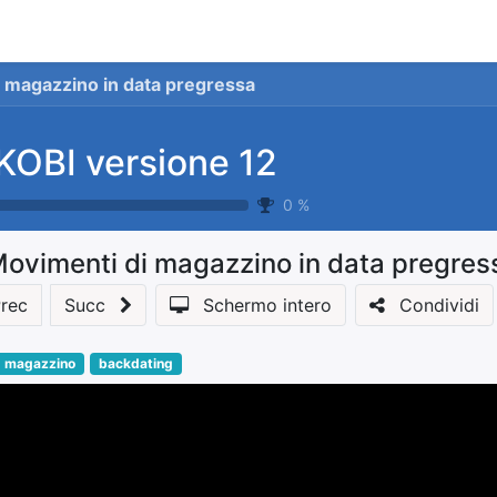
stionale
Servizi
News
Referenze
Co
 magazzino in data pregressa
KOBI versione 12
0
%
ovimenti di magazzino in data pregres
rec
Succ
Schermo intero
Condividi
magazzino
backdating