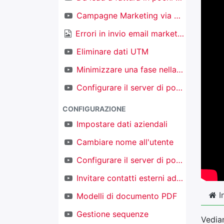
Campagne Marketing via email
Errori in invio email marketing
Eliminare dati UTM
Minimizzare una fase nella kanban nel CRM
Configurare il server di posta in ingresso per creare nuovi oggetti
CONFIGURAZIONE
Impostare dati aziendali
Cambiare nome all'utente
Configurare il server di posta in uscita
Invitare contatti esterni ad accedere al proprio TAKOBI
I
Modelli di documento PDF
Gestione sequenze
Vediam