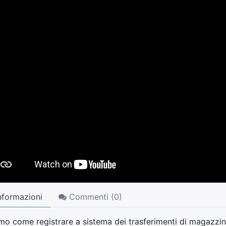
nformazioni
Commenti (
0
)
o come registrare a sistema dei trasferimenti di magazzino