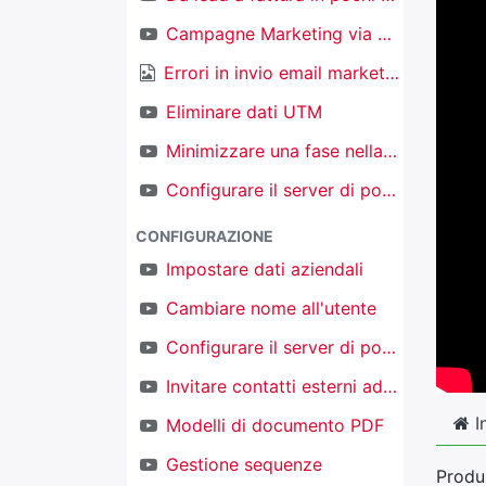
Campagne Marketing via email
Errori in invio email marketing
Eliminare dati UTM
Minimizzare una fase nella kanban nel CRM
Configurare il server di posta in ingresso per creare nuovi oggetti
CONFIGURAZIONE
Impostare dati aziendali
Cambiare nome all'utente
Configurare il server di posta in uscita
Invitare contatti esterni ad accedere al proprio TAKOBI
I
Modelli di documento PDF
Gestione sequenze
Produz