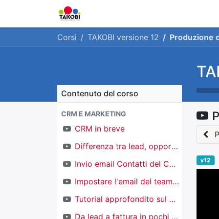
Home
Chi siamo
Ge
Corsi
TAKOBI versione 12
Produzione di
TA
Contenuto del corso
P
CRM E MARKETING
CRM in breve
P
Differenza tra lead, opportunità e contatti
v12
Invio email Contatti del CRM
Impostare l'email del team di vendita
Tutorial approfondito sul CRM
Da lead a fattura in pochi click