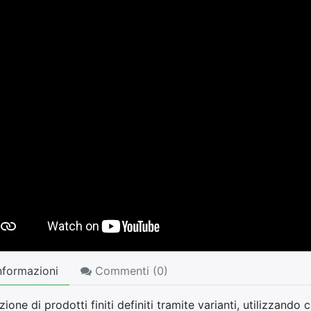
nformazioni
Commenti (
0
)
ione di prodotti finiti definiti tramite varianti, utilizzand