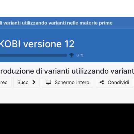
stionale
Servizi
News
Referenze
Co
 varianti utilizzando varianti nelle materie prime
KOBI versione 12
0
%
roduzione di varianti utilizzando variant
rec
Succ
Schermo intero
Condividi