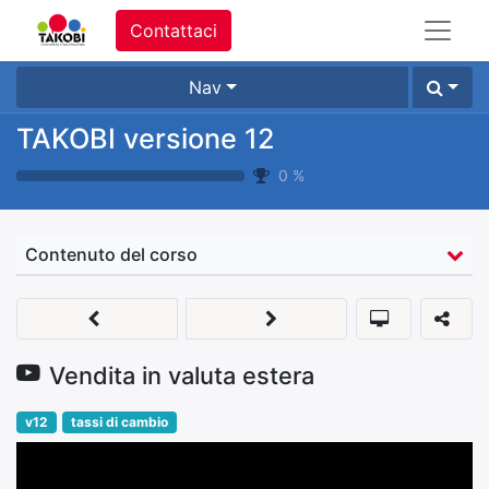
Contattaci
Nav
TAKOBI versione 12
0
%
Contenuto del corso
Vendita in valuta estera
v12
tassi di cambio