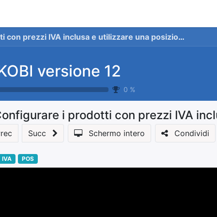
stionale
Servizi
News
Referenze
Co
IVA inclusa e utilizzare una posizione fiscale IVA esclusa per gli ordini backend
KOBI versione 12
0
%
rec
Succ
Schermo intero
Condividi
IVA
POS