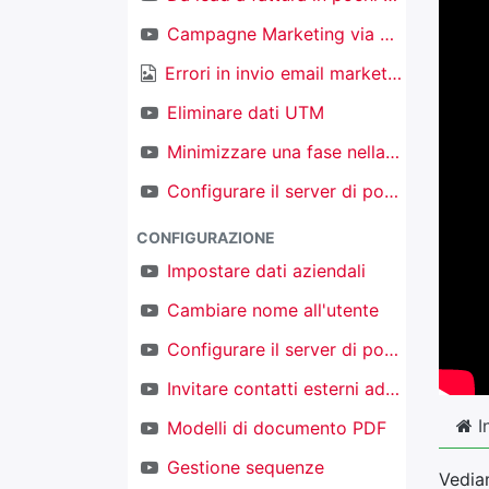
Campagne Marketing via email
Errori in invio email marketing
Eliminare dati UTM
Minimizzare una fase nella kanban nel CRM
Configurare il server di posta in ingresso per creare nuovi oggetti
CONFIGURAZIONE
Impostare dati aziendali
Cambiare nome all'utente
Configurare il server di posta in uscita
Invitare contatti esterni ad accedere al proprio TAKOBI
I
Modelli di documento PDF
Gestione sequenze
Vediam