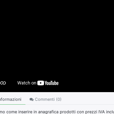
nformazioni
Commenti (
0
)
o come inserire in anagrafica prodotti con prezzi IVA inclu