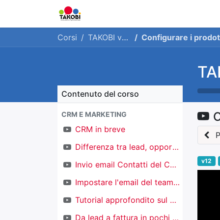
Home
Chi siamo
Ge
Corsi
TAKOBI versione 12
Configurare i prodotti con prezzi 
TA
Contenuto del corso
CRM E MARKETING
CRM in breve
P
Differenza tra lead, opportunità e contatti
v12
Invio email Contatti del CRM
Impostare l'email del team di vendita
Tutorial approfondito sul CRM
Da lead a fattura in pochi click