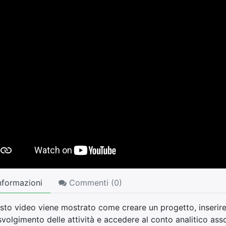
nformazioni
Commenti (
0
)
sto video viene mostrato come creare un progetto, inserire u
svolgimento delle attività e accedere al conto analitico ass