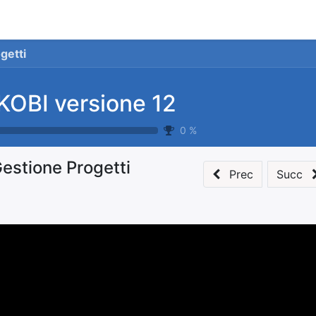
stionale
Servizi
News
Referenze
Co
getti
KOBI versione 12
0
%
estione Progetti
Prec
Succ