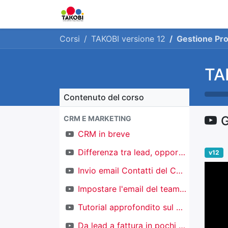
Home
Chi siamo
Ge
Corsi
TAKOBI versione 12
Gestione Pro
TA
Contenuto del corso
G
CRM E MARKETING
CRM in breve
Differenza tra lead, opportunità e contatti
v12
Invio email Contatti del CRM
Impostare l'email del team di vendita
Tutorial approfondito sul CRM
Da lead a fattura in pochi click