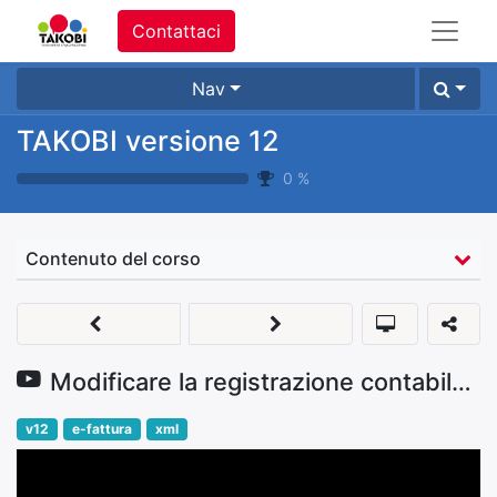
Contattaci
Nav
TAKOBI versione 12
0
%
Contenuto del corso
Modificare la registrazione contabile di una fattura validata
v12
e-fattura
xml