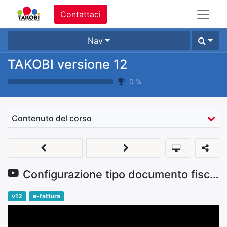
Contattaci
Nav
TAKOBI versione 12
0
%
Contenuto del corso
Configurazione tipo documento fiscale predefinito
v12
e-fattura