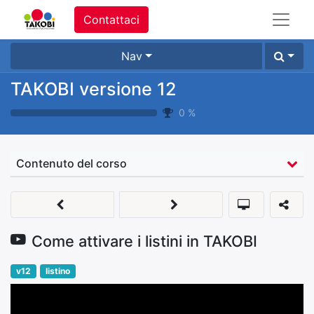
Contattaci
Nav
TAKOBI versione 12
0
%
Contenuto del corso
Come attivare i listini in TAKOBI
v12
listino