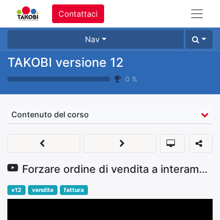
Contattaci
Nav
TAKOBI versione 12
0
%
Contenuto del corso
Forzare ordine di vendita a interamente fatturato
v12
vendite
fattura