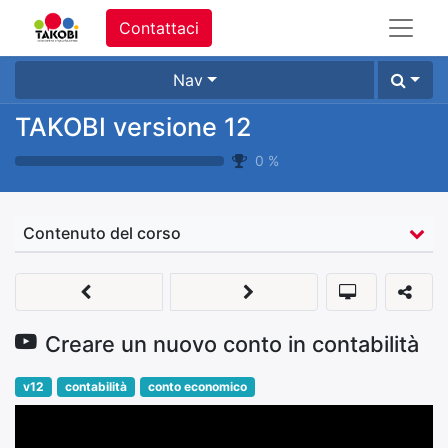
Contattaci
Nav
TAKOBI versione 12
0
%
Contenuto del corso
Creare un nuovo conto in contabilità
v12
contabilità
conto economico