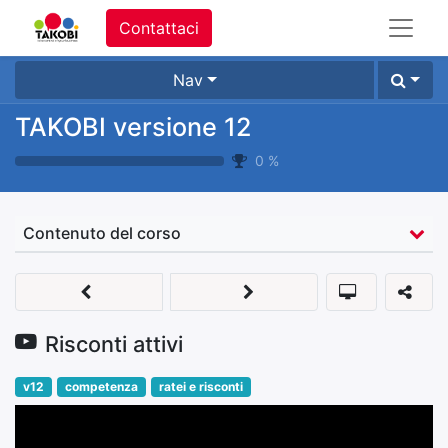
Contattaci
Nav
TAKOBI versione 12
0
%
Contenuto del corso
Risconti attivi
v12
competenza
ratei e risconti