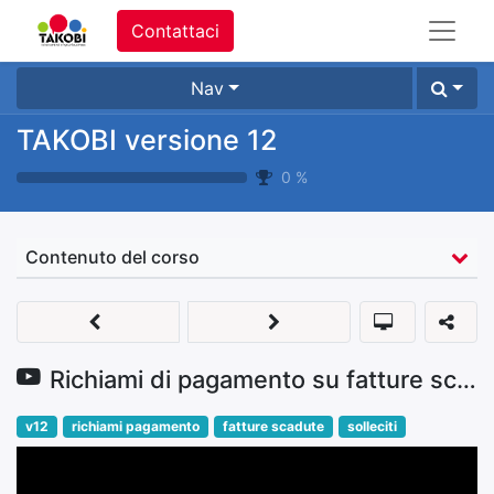
Contattaci
Nav
TAKOBI versione 12
0
%
Contenuto del corso
Richiami di pagamento su fatture scadute
v12
richiami pagamento
fatture scadute
solleciti