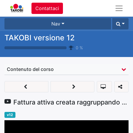
Contattaci
Nav
TAKOBI versione 12
0
%
Contenuto del corso
Fattura attiva creata raggruppando DDT
v12