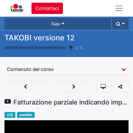
Contattaci
Nav
TAKOBI versione 12
0
%
Contenuto del corso
Fatturazione parziale indicando importo su riga ordine
v12
vendite