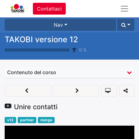
Contattaci
Nav
TAKOBI versione 12
0
%
Contenuto del corso
Unire contatti
v12
partner
merge