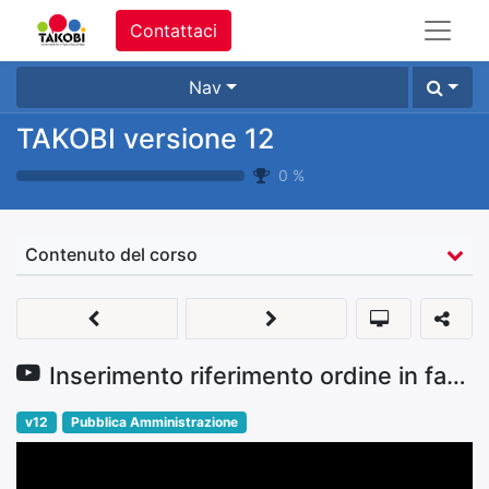
Contattaci
Nav
TAKOBI versione 12
0
%
Contenuto del corso
Inserimento riferimento ordine in fattura: CIG CUP
v12
Pubblica Amministrazione