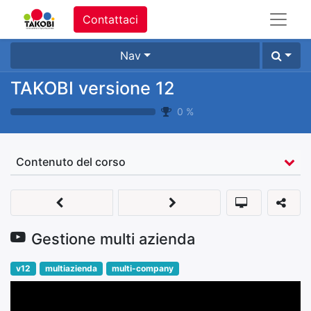
Contattaci
Nav
TAKOBI versione 12
0
%
Contenuto del corso
Gestione multi azienda
v12
multiazienda
multi-company