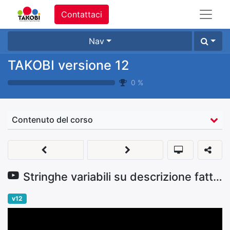
Contattaci
Nav
TAKOBI versione 12
0
%
Contenuto del corso
Stringhe variabili su descrizione fattura ricorrente
v12