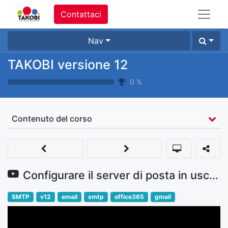
Contattaci
Nav
TAKOBI versione 12
0
%
Contenuto del corso
Configurare il server di posta in uscita
SMTP
v12
email
smtp
office365
gmail