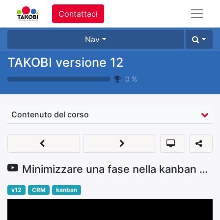
Contattaci
Nav
TAKOBI versione 12
0
%
Contenuto del corso
Minimizzare una fase nella kanban nel CRM
v12
CRM
kanban