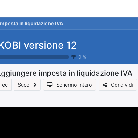
stionale
Servizi
News
Referenze
Co
mposta in liquidazione IVA
KOBI versione 12
0
%
ggiungere imposta in liquidazione IVA
rec
Succ
Schermo intero
Condividi