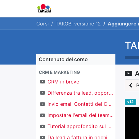
Home
Chi siamo
Ge
Corsi
TAKOBI versione 12
Aggiungere i
TA
Contenuto del corso
A
CRM E MARKETING
CRM in breve
P
Differenza tra lead, opportunità e contatti
v12
Invio email Contatti del CRM
Impostare l'email del team di vendita
Tutorial approfondito sul CRM
Da lead a fattura in pochi click