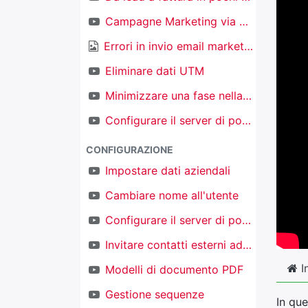
Campagne Marketing via email
Errori in invio email marketing
Eliminare dati UTM
Minimizzare una fase nella kanban nel CRM
Configurare il server di posta in ingresso per creare nuovi oggetti
CONFIGURAZIONE
Impostare dati aziendali
Cambiare nome all'utente
Configurare il server di posta in uscita
Invitare contatti esterni ad accedere al proprio TAKOBI
I
Modelli di documento PDF
Gestione sequenze
In qu