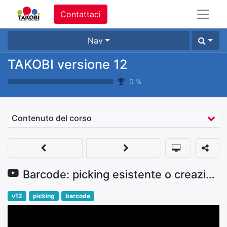
Contattaci
Nav
TAKOBI versione 12
0
%
Contenuto del corso
Barcode: picking esistente o creazione nuovo picking
v12
picking
barcode