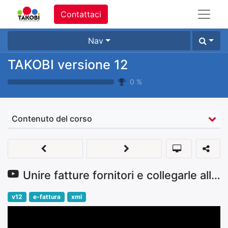
Contattaci
Nav
TAKOBI versione 12
0
%
Contenuto del corso
Unire fatture fornitori e collegarle alla fattura elettronica
v12
e-fattura
xml