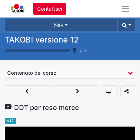
Contattaci
Nav
TAKOBI versione 12
0
%
Contenuto del corso
DDT per reso merce
v12