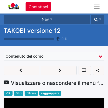
Contattaci
Nav
TAKOBI versione 12
0
%
Contenuto del corso
Visualizzare o nascondere il menù filtri e raggruppamenti
v12
filtri
filtrare
raggruppare