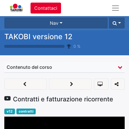
Contattaci
Nav
TAKOBI versione 12
0
%
Contenuto del corso
Contratti e fatturazione ricorrente
v12
contratti