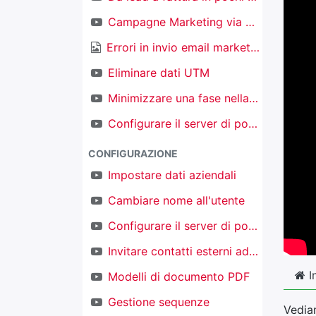
Campagne Marketing via email
Errori in invio email marketing
Eliminare dati UTM
Minimizzare una fase nella kanban nel CRM
Configurare il server di posta in ingresso per creare nuovi oggetti
CONFIGURAZIONE
Impostare dati aziendali
Cambiare nome all'utente
Configurare il server di posta in uscita
Invitare contatti esterni ad accedere al proprio TAKOBI
I
Modelli di documento PDF
Gestione sequenze
Vediam