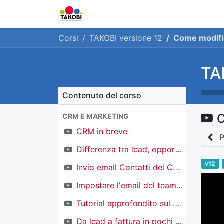
Home
Chi siamo
Ge
Corsi
TAKOBI versione 12
Come modific
TA
Contenuto del corso
C
CRM E MARKETING
CRM in breve
P
Differenza tra lead, opportunità e contatti
v12
Invio email Contatti del CRM
Impostare l'email del team di vendita
Tutorial approfondito sul CRM
Da lead a fattura in pochi click