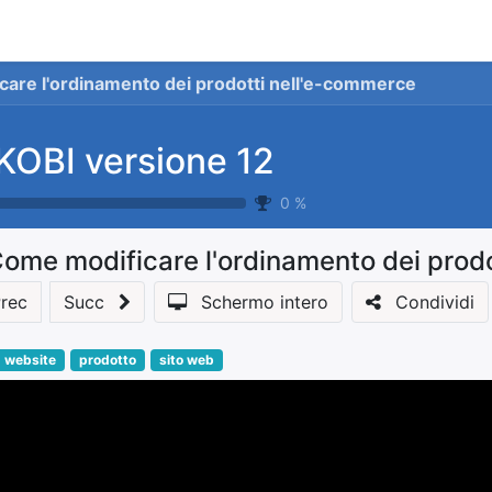
stionale
Servizi
News
Referenze
Co
are l'ordinamento dei prodotti nell'e-commerce
KOBI versione 12
0
%
ome modificare l'ordinamento dei prod
rec
Succ
Schermo intero
Condividi
website
prodotto
sito web