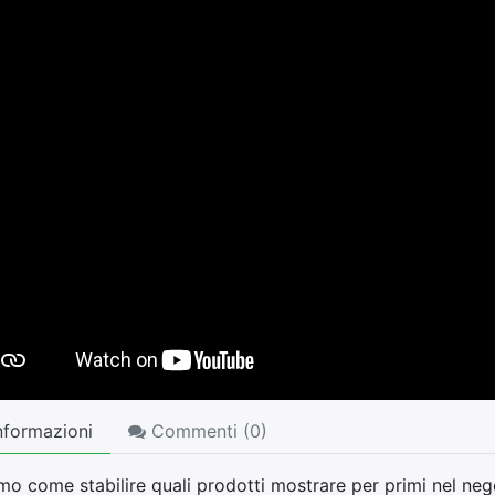
nformazioni
Commenti (
0
)
o come stabilire quali prodotti mostrare per primi nel neg