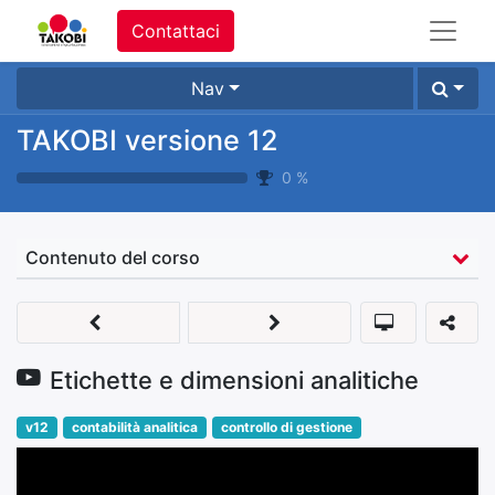
Contattaci
Nav
TAKOBI versione 12
0
%
Contenuto del corso
Etichette e dimensioni analitiche
v12
contabilità analitica
controllo di gestione