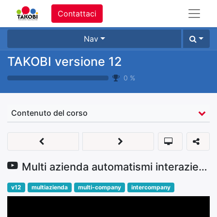
Contattaci
Nav
TAKOBI versione 12
0
%
Contenuto del corso
Multi azienda automatismi interaziendali
v12
multiazienda
multi-company
intercompany