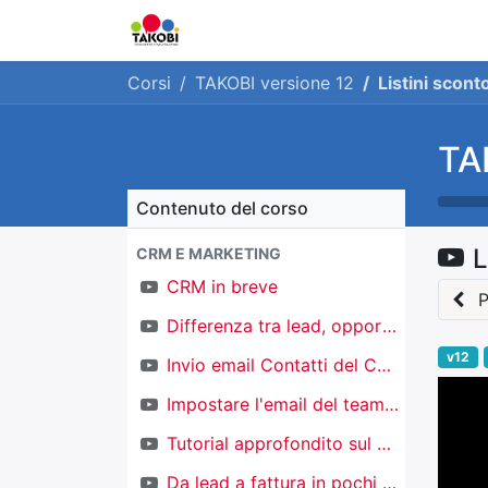
Home
Chi siamo
Ge
Corsi
TAKOBI versione 12
Listini scon
TA
Contenuto del corso
L
CRM E MARKETING
CRM in breve
P
Differenza tra lead, opportunità e contatti
v12
Invio email Contatti del CRM
Impostare l'email del team di vendita
Tutorial approfondito sul CRM
Da lead a fattura in pochi click