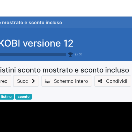
stionale
Servizi
News
Referenze
Co
to mostrato e sconto incluso
KOBI versione 12
0
%
istini sconto mostrato e sconto incluso
rec
Succ
Schermo intero
Condividi
listino
sconto